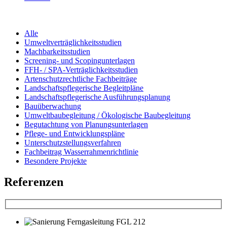
Alle
Umweltverträglichkeitsstudien
Machbarkeitsstudien
Screening- und Scopingunterlagen
FFH- / SPA-Verträglichkeitsstudien
Artenschutzrechtliche Fachbeiträge
Landschaftspflegerische Begleitpläne
Landschaftspflegerische Ausführungsplanung
Bauüberwachung
Umweltbaubegleitung / Ökologische Baubegleitung
Begutachtung von Planungsunterlagen
Pflege- und Entwicklungspläne
Unterschutzstellungsverfahren
Fachbeitrag Wasserrahmenrichtlinie
Besondere Projekte
Referenzen