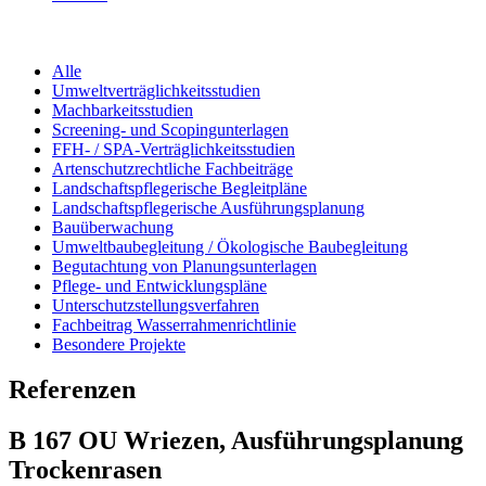
Alle
Umweltverträglichkeitsstudien
Machbarkeitsstudien
Screening- und Scopingunterlagen
FFH- / SPA-Verträglichkeitsstudien
Artenschutzrechtliche Fachbeiträge
Landschaftspflegerische Begleitpläne
Landschaftspflegerische Ausführungsplanung
Bauüberwachung
Umweltbaubegleitung / Ökologische Baubegleitung
Begutachtung von Planungsunterlagen
Pflege- und Entwicklungspläne
Unterschutzstellungsverfahren
Fachbeitrag Wasserrahmenrichtlinie
Besondere Projekte
Referenzen
B 167 OU Wriezen, Ausführungsplanung
Trockenrasen