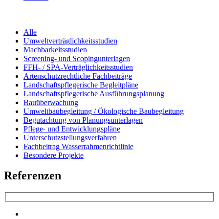
Alle
Umweltverträglichkeitsstudien
Machbarkeitsstudien
Screening- und Scopingunterlagen
FFH- / SPA-Verträglichkeitsstudien
Artenschutzrechtliche Fachbeiträge
Landschaftspflegerische Begleitpläne
Landschaftspflegerische Ausführungsplanung
Bauüberwachung
Umweltbaubegleitung / Ökologische Baubegleitung
Begutachtung von Planungsunterlagen
Pflege- und Entwicklungspläne
Unterschutzstellungsverfahren
Fachbeitrag Wasserrahmenrichtlinie
Besondere Projekte
Referenzen